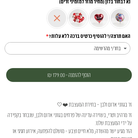
נא לבחור בלון (מחיר מוזר למזמיני זרים)
האם תרצה/י להוסיף כרטיס ברכה ללא עלות?
הוסף להזמנה
-
179.00 ₪
זר בגווני אדום ולבן – בחירת המעצבת ❤️🤍
זר מרהיב וטרי, בשזירה עדינה של פרחים בגווני אדום ולבן, שנבחר בקפידה
על ידי המעצבת שלנו.
הזר מגיע ישר מהשדה, מלא חיים וצבע – מושלם להפתעה, אירוע חגיגי או