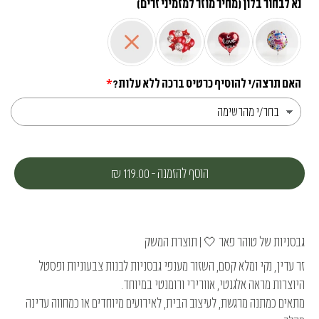
נא לבחור בלון (מחיר מוזר למזמיני זרים)
האם תרצה/י להוסיף כרטיס ברכה ללא עלות?
הוסף להזמנה
-
119.00 ₪
גבסניות של טוהר פאר 🤍 | תוצרת המשק
זר עדין, נקי ומלא קסם, השזור מענפי גבסניות לבנות צבעוניות ופסטל
היוצרות מראה אלגנטי, אוורירי ורומנטי במיוחד.
מתאים כמתנה מרגשת, לעיצוב הבית, לאירועים מיוחדים או כמחווה עדינה